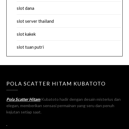
slot dana
slot server thailand
slot kakek
slot tuan putri
POLA SCATTER HITAM KUBATOTO
Pola Scatter Hitam
Kubatoto hadir dengan desain misterius dan
elegan, memberikan sensasi permainan yang seru dan penuh
kejutan setiap saat.
.