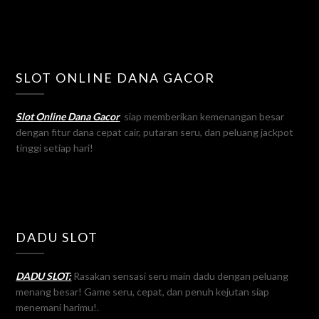
SLOT ONLINE DANA GACOR
Slot Online Dana Gacor
siap memberikan kemenangan besar
dengan fitur dana cepat cair, putaran seru, dan peluang jackpot
tinggi setiap hari!
DADU SLOT
DADU SLOT:
Rasakan sensasi seru main dadu dengan peluang
menang besar! Game seru, cepat, dan penuh kejutan siap
menemani harimu!.