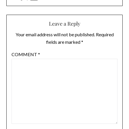
Leave a Reply
Your email address will not be published.
Required
fields are marked
*
COMMENT
*