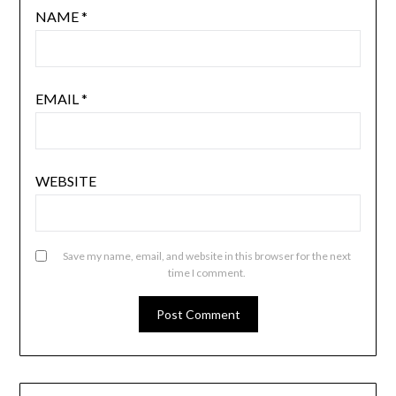
NAME
*
EMAIL
*
WEBSITE
Save my name, email, and website in this browser for the next
time I comment.