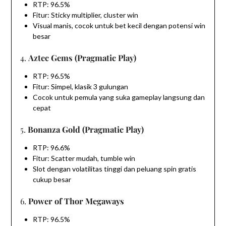
RTP: 96.5%
Fitur: Sticky multiplier, cluster win
Visual manis, cocok untuk bet kecil dengan potensi win
besar
4.
Aztec Gems (Pragmatic Play)
RTP: 96.5%
Fitur: Simpel, klasik 3 gulungan
Cocok untuk pemula yang suka gameplay langsung dan
cepat
5.
Bonanza Gold (Pragmatic Play)
RTP: 96.6%
Fitur: Scatter mudah, tumble win
Slot dengan volatilitas tinggi dan peluang spin gratis
cukup besar
6.
Power of Thor Megaways
RTP: 96.5%