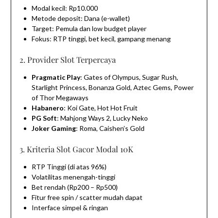
Modal kecil: Rp10.000
Metode deposit: Dana (e-wallet)
Target: Pemula dan low budget player
Fokus: RTP tinggi, bet kecil, gampang menang
2. Provider Slot Terpercaya
Pragmatic Play
: Gates of Olympus, Sugar Rush,
Starlight Princess, Bonanza Gold, Aztec Gems, Power
of Thor Megaways
Habanero
: Koi Gate, Hot Hot Fruit
PG Soft
: Mahjong Ways 2, Lucky Neko
Joker Gaming
: Roma, Caishen’s Gold
3. Kriteria Slot Gacor Modal 10K
RTP Tinggi (di atas 96%)
Volatilitas menengah-tinggi
Bet rendah (Rp200 – Rp500)
Fitur free spin / scatter mudah dapat
Interface simpel & ringan