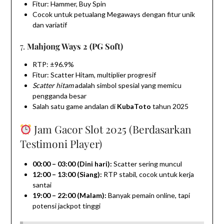
Fitur: Hammer, Buy Spin
Cocok untuk petualang Megaways dengan fitur unik
dan variatif
7.
Mahjong Ways 2 (PG Soft)
RTP: ±96.9%
Fitur: Scatter Hitam, multiplier progresif
Scatter hitam
adalah simbol spesial yang memicu
pengganda besar
Salah satu game andalan di
KubaToto
tahun 2025
Jam Gacor Slot 2025 (Berdasarkan
Testimoni Player)
00:00 – 03:00 (Dini hari):
Scatter sering muncul
12:00 – 13:00 (Siang):
RTP stabil, cocok untuk kerja
santai
19:00 – 22:00 (Malam):
Banyak pemain online, tapi
potensi jackpot tinggi