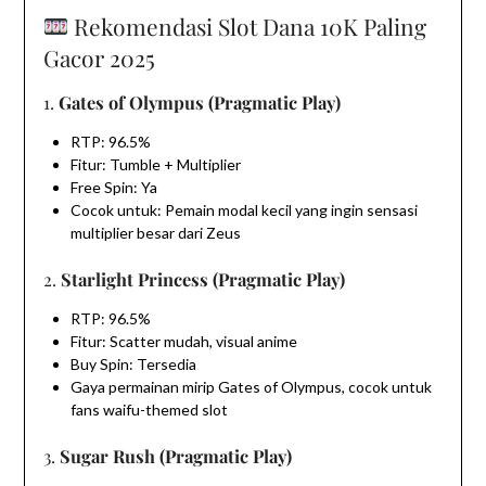
Rekomendasi Slot Dana 10K Paling
Gacor 2025
1.
Gates of Olympus (Pragmatic Play)
RTP: 96.5%
Fitur: Tumble + Multiplier
Free Spin: Ya
Cocok untuk: Pemain modal kecil yang ingin sensasi
multiplier besar dari Zeus
2.
Starlight Princess (Pragmatic Play)
RTP: 96.5%
Fitur: Scatter mudah, visual anime
Buy Spin: Tersedia
Gaya permainan mirip Gates of Olympus, cocok untuk
fans waifu-themed slot
3.
Sugar Rush (Pragmatic Play)