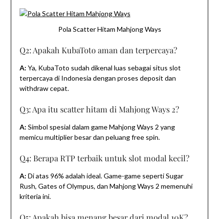
Pola Scatter Hitam Mahjong Ways
Q2: Apakah KubaToto aman dan terpercaya?
A:
Ya, KubaToto sudah dikenal luas sebagai situs slot
terpercaya di Indonesia dengan proses deposit dan
withdraw cepat.
Q3: Apa itu scatter hitam di Mahjong Ways 2?
A:
Simbol spesial dalam game Mahjong Ways 2 yang
memicu multiplier besar dan peluang free spin.
Q4: Berapa RTP terbaik untuk slot modal kecil?
A:
Di atas 96% adalah ideal. Game-game seperti Sugar
Rush, Gates of Olympus, dan Mahjong Ways 2 memenuhi
kriteria ini.
Q5: Apakah bisa menang besar dari modal 10K?